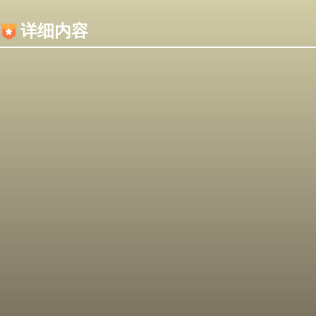
内容加载失败，可能是你的浏览器屏蔽了JS脚本！
详细内容