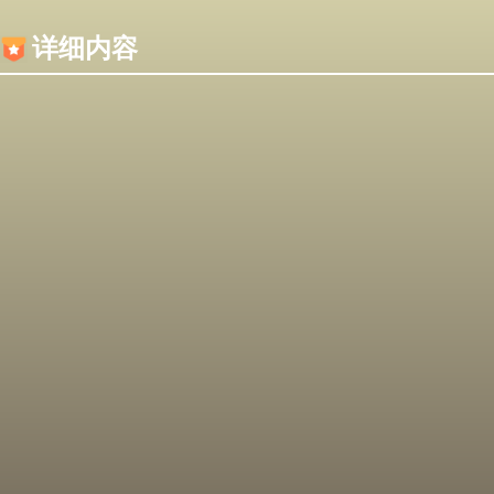
内容加载失败，可能是你的浏览器屏蔽了JS脚本！
详细内容