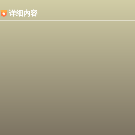
内容加载失败，可能是你的浏览器屏蔽了JS脚本！
详细内容