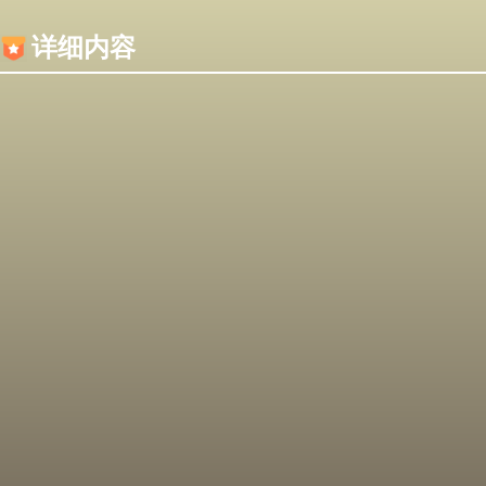
内容加载失败，可能是你的浏览器屏蔽了JS脚本！
详细内容