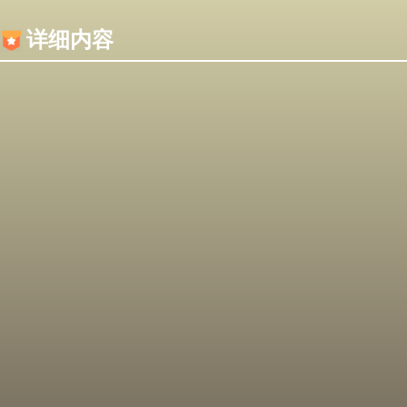
内容加载失败，可能是你的浏览器屏蔽了JS脚本！
详细内容