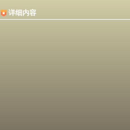
内容加载失败，可能是你的浏览器屏蔽了JS脚本！
详细内容