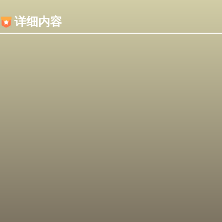
内容加载失败，可能是你的浏览器屏蔽了JS脚本！
详细内容