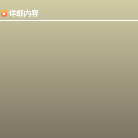
内容加载失败，可能是你的浏览器屏蔽了JS脚本！
详细内容