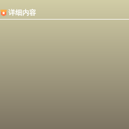
内容加载失败，可能是你的浏览器屏蔽了JS脚本！
详细内容