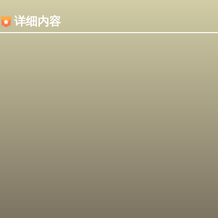
内容加载失败，可能是你的浏览器屏蔽了JS脚本！
详细内容