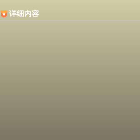
内容加载失败，可能是你的浏览器屏蔽了JS脚本！
详细内容