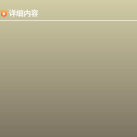
内容加载失败，可能是你的浏览器屏蔽了JS脚本！
详细内容