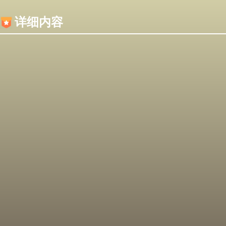
内容加载失败，可能是你的浏览器屏蔽了JS脚本！
详细内容