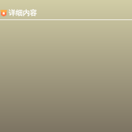
内容加载失败，可能是你的浏览器屏蔽了JS脚本！
详细内容