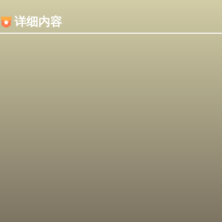
内容加载失败，可能是你的浏览器屏蔽了JS脚本！
详细内容