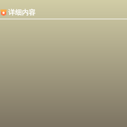
内容加载失败，可能是你的浏览器屏蔽了JS脚本！
详细内容