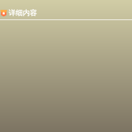
内容加载失败，可能是你的浏览器屏蔽了JS脚本！
详细内容