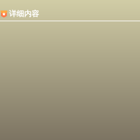
内容加载失败，可能是你的浏览器屏蔽了JS脚本！
详细内容