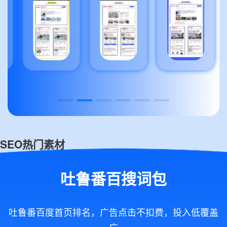
SEO热门素材
吐鲁番百搜词包
吐鲁番百度首页排名，广告点击不扣费，投入低覆盖
广